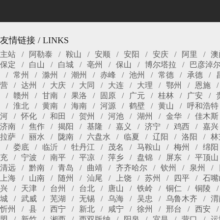
友情链接 / LINKS
主站
阿勒泰
鞍山
安顺
安阳
安庆
阿里
澳
保定
白山
白城
亳州
保山
博尔塔拉
巴彦淖
常州
滁州
潮州
赤峰
池州
常德
承德
营
达州
大庆
大同
大连
大理
鄂州
恩施
赣州
甘南
果洛
固原
广元
桂林
广安
淮北
黄南
海南
河源
鹤壁
黄山
呼和浩特
河
怀化
和田
贺州
河池
湖州
金华
佳木斯
济南
焦作
揭阳
基隆
嘉义
济宁
鸡西
嘉兴
拉萨
丽水
陇南
六盘水
临夏
辽阳
洛阳
林
娄底
临沂
牡丹江
茂名
马鞍山
梅州
绵阳
充
宁波
南平
平凉
萍乡
盘锦
屏东
平顶山
清远
黔南
青岛
曲靖
齐齐哈尔
钦州
泉州
上海
山南
随州
汕尾
上饶
苏州
四平
石嘴
兴
天津
台州
台北
唐山
铁岭
铜仁
铜陵
城
武威
芜湖
无锡
乌海
吴忠
乌鲁木齐
渭
忻州
县
西宁
新北
咸宁
徐州
邢台
西安
盟
新竹
湘西
西双版纳
阳泉
宜昌
营口
运