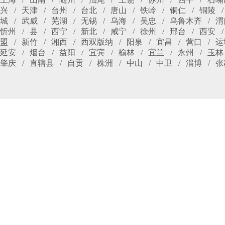
兴
天津
台州
台北
唐山
铁岭
铜仁
铜陵
城
武威
芜湖
无锡
乌海
吴忠
乌鲁木齐
渭
忻州
县
西宁
新北
咸宁
徐州
邢台
西安
盟
新竹
湘西
西双版纳
阳泉
宜昌
营口
运
延安
烟台
益阳
宜宾
榆林
宜兰
永州
玉林
肇庆
直辖县
自贡
株洲
中山
中卫
淄博
张