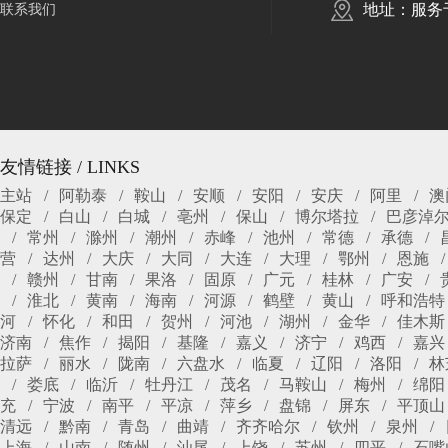
地址：服务
联系我们
友情链接 / LINKS
主站
阿勒泰
鞍山
安顺
安阳
安庆
阿里
澳
保定
白山
白城
亳州
保山
博尔塔拉
巴彦淖
常州
滁州
潮州
赤峰
池州
常德
承德
营
达州
大庆
大同
大连
大理
鄂州
恩施
赣州
甘南
果洛
固原
广元
桂林
广安
淮北
黄南
海南
河源
鹤壁
黄山
呼和浩特
河
怀化
和田
贺州
河池
湖州
金华
佳木斯
济南
焦作
揭阳
基隆
嘉义
济宁
鸡西
嘉兴
拉萨
丽水
陇南
六盘水
临夏
辽阳
洛阳
林
娄底
临沂
牡丹江
茂名
马鞍山
梅州
绵阳
充
宁波
南平
平凉
萍乡
盘锦
屏东
平顶山
清远
黔南
青岛
曲靖
齐齐哈尔
钦州
泉州
上海
山南
随州
汕尾
上饶
苏州
四平
石嘴